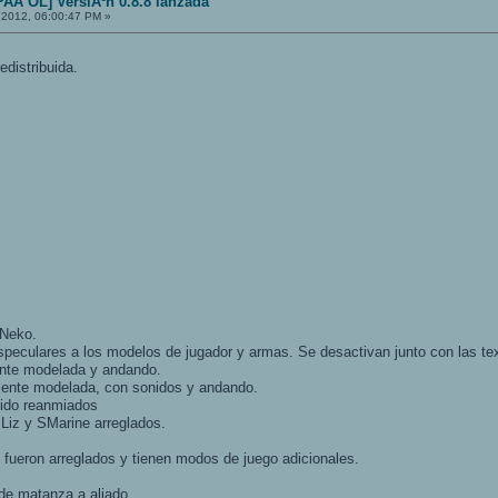
Ã‘OL] VersiÃ³n 0.8.8 lanzada
 2012, 06:00:47 PM »
distribuida.
: Neko.
eculares a los modelos de jugador y armas. Se desactivan junto con las textu
ente modelada y andando.
ente modelada, con sonidos y andando.
sido reanmiados
 Liz y SMarine arreglados.
s fueron arreglados y tienen modos de juego adicionales.
de matanza a aliado.