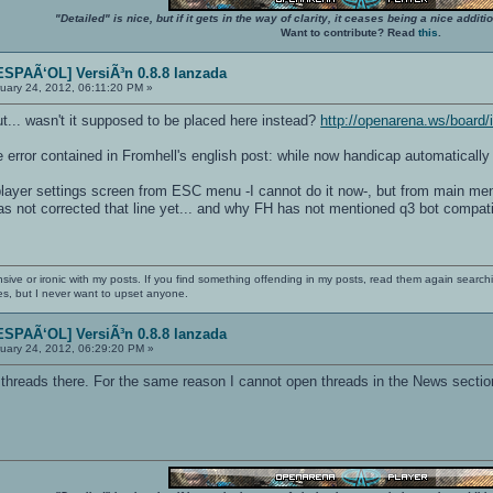
"Detailed" is nice, but if it gets in the way of clarity, it ceases being a nice add
Want to contribute? Read
this
.
SPAÃ‘OL] VersiÃ³n 0.8.8 lanzada
uary 24, 2012, 06:11:20 PM »
ut... wasn't it supposed to be placed here instead?
http://openarena.ws/board
 error contained in Fromhell's english post: while now handicap automatically r
 player settings screen from ESC menu -I cannot do it now-, but from main men
s not corrected that line yet... and why FH has not mentioned q3 bot compatibil
nsive or ironic with my posts. If you find something offending in my posts, read them again searchi
es, but I never want to upset anyone.
SPAÃ‘OL] VersiÃ³n 0.8.8 lanzada
uary 24, 2012, 06:29:20 PM »
hreads there. For the same reason I cannot open threads in the News sectio