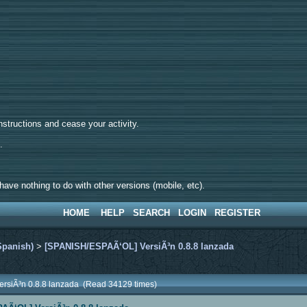
tructions and cease your activity.
d.
ave nothing to do with other versions (mobile, etc).
HOME
HELP
SEARCH
LOGIN
REGISTER
Spanish)
>
[SPANISH/ESPAÃ‘OL] VersiÃ³n 0.8.8 lanzada
rsiÃ³n 0.8.8 lanzada (Read 34129 times)