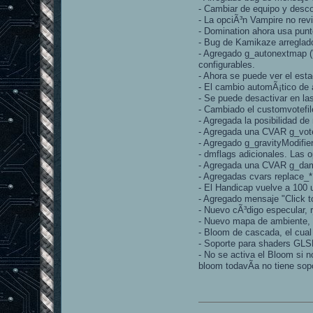
- Cambiar de equipo y desc
- La opciÃ³n Vampire no rev
- Domination ahora usa punto
- Bug de Kamikaze arreglad
- Agregado g_autonextmap ("
configurables.
- Ahora se puede ver el est
- El cambio automÃ¡tico de
- Se puede desactivar en la
- Cambiado el customvotefil
- Agregada la posibilidad d
- Agregada una CVAR g_vote
- Agregado g_gravityModifier
- dmflags adicionales. Las 
- Agregada una CVAR g_dama
- Agregadas cvars replace_
- El Handicap vuelve a 100
- Agregado mensaje "Click to
- Nuevo cÃ³digo especular, 
- Nuevo mapa de ambiente, 
- Bloom de cascada, el cual
- Soporte para shaders GLS
- No se activa el Bloom si n
bloom todavÃ­a no tiene sop