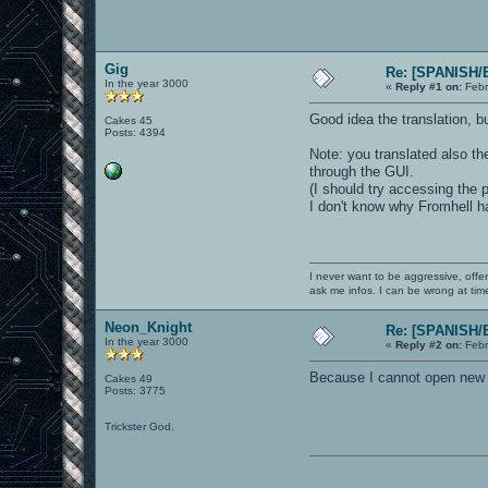
Gig
Re: [SPANISH/E
In the year 3000
«
Reply #1 on:
Febr
Good idea the translation, b
Cakes 45
Posts: 4394
Note: you translated also the
through the GUI.
(I should try accessing the
I don't know why Fromhell ha
I never want to be aggressive, offe
ask me infos. I can be wrong at tim
Neon_Knight
Re: [SPANISH/E
In the year 3000
«
Reply #2 on:
Febr
Because I cannot open new t
Cakes 49
Posts: 3775
Trickster God.